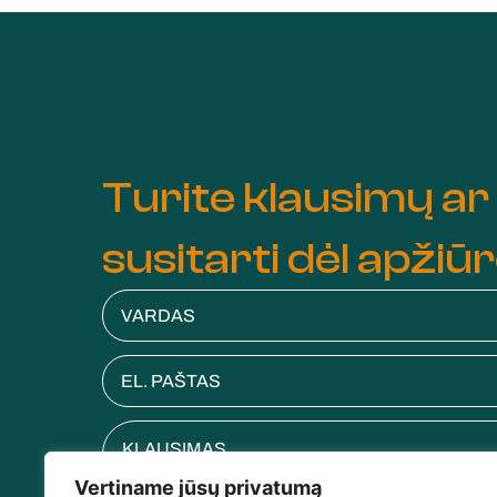
Turite klausimų ar
susitarti dėl apžiū
Vertiname jūsų privatumą