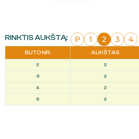
RINKTIS AUKŠTĄ:
P
1
2
3
4
BUTO NR.
AUKŠTAS
2
2
3
2
4
2
5
2