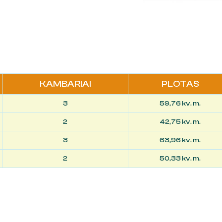
KAMBARIAI
PLOTAS
3
59,76 kv. m.
2
42,75 kv. m.
3
63,96 kv. m.
2
50,33 kv. m.