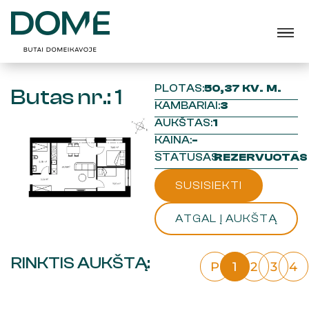
PLOTAS:
50,37 KV. M.
Butas nr.: 1
KAMBARIAI:
3
AUKŠTAS:
1
KAINA:
-
STATUSAS:
REZERVUOTAS
SUSISIEKTI
ATGAL Į AUKŠTĄ
RINKTIS AUKŠTĄ:
P
1
2
3
4