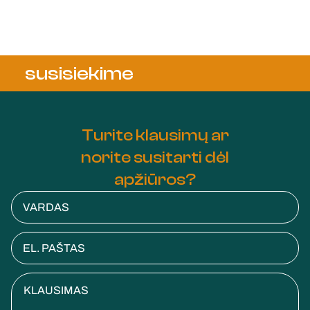
susisiekime
Turite klausimų ar
norite susitarti dėl
apžiūros?