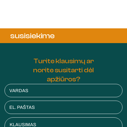
susisiekime
Turite klausimų ar
norite susitarti dėl
apžiūros?