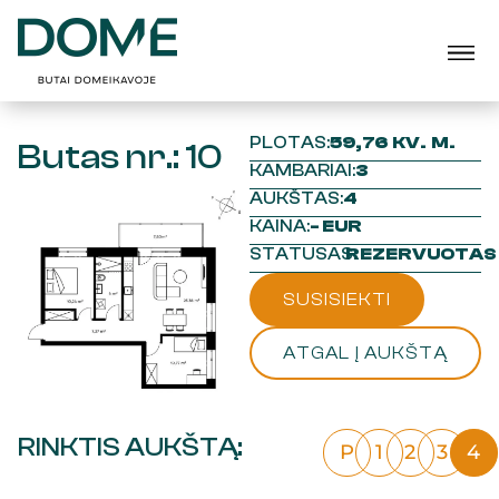
PLOTAS:
59,76 KV. M.
Butas nr.: 10
KAMBARIAI:
3
AUKŠTAS:
4
KAINA:
- EUR
STATUSAS:
REZERVUOTAS
SUSISIEKTI
ATGAL Į AUKŠTĄ
RINKTIS AUKŠTĄ:
P
1
2
3
4