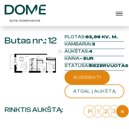
PLOTAS:
63,96 KV. M.
Butas nr.: 12
KAMBARIAI:
3
AUKŠTAS:
4
KAINA:
- EUR
STATUSAS:
REZERVUOTAS
SUSISIEKTI
ATGAL Į AUKŠTĄ
RINKTIS AUKŠTĄ:
P
1
2
3
4