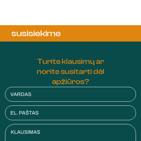
susisiekime
Turite klausimų ar
norite susitarti dėl
apžiūros?