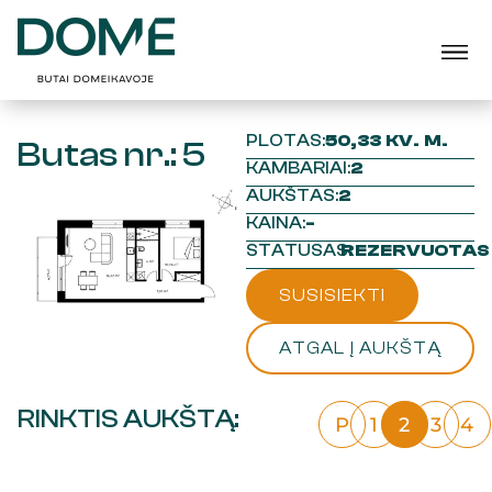
PLOTAS:
50,33 KV. M.
Butas nr.: 5
KAMBARIAI:
2
AUKŠTAS:
2
KAINA:
-
STATUSAS:
REZERVUOTAS
SUSISIEKTI
ATGAL Į AUKŠTĄ
RINKTIS AUKŠTĄ:
P
1
2
3
4