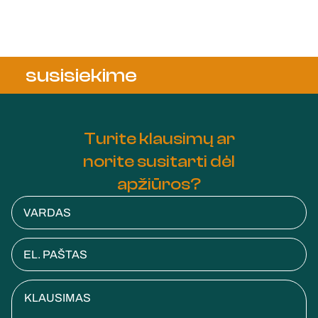
susisiekime
Turite klausimų ar
norite susitarti dėl
apžiūros?